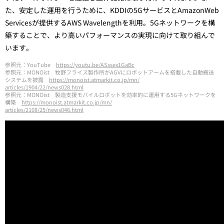
た、安定した運用を行うために、KDDIの5GサービスとAmazonWeb
Servicesが提供するAWS Wavelengthを利用。5Gネットワークを構
築することで、より高いパフォーマンスの実現に向けて取り組んで
います。
参照元：YouTube
https://youtu.be/ASssex1GaBc
参照元：MONOist 牧野フライス製作所がAGVにロボットアームを搭載した自動搬送
システムを披露
https://monoist.atmarkit.co.jp/mn/
articles/1904/22/news028.html
参照元：MONOist 製造支援モバイルロボットを効率的に運用する5Gネットワークを
構築
https://monoist.atmarkit.co.jp/mn/
articles/2108/25/news046.html