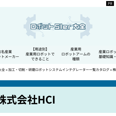
【用途別】
産業用
有名産業
産業ロボ
産業用ロボットで
ロボットアームの
ットメーカー
基礎知識
できること
種類
大全
»
加工・切削・研磨ロボットシステムインテグレーター一覧カタログ
»
株
株式会社HCI