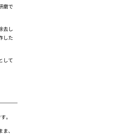
研磨で
除去し
作した
として
です。
まま、