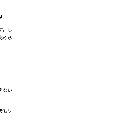
す。
す。し
高めら
えない
でもリ