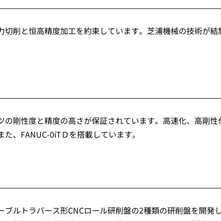
力切削と恒高精度加工を約束しています。芝浦機械の技術が結
ツの剛性度と精度の高さが保証されています。高速化、高剛性
、FANUC-0iTＤを搭載しています。
ーブルトラバース形CNCロール研削盤の2種類の研削盤を開発