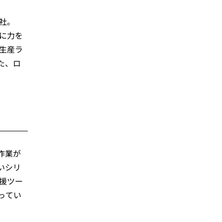
社。
に力を
生産ラ
た、ロ
作業が
いシリ
援ツー
ってい