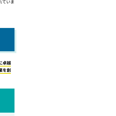
れていま
に卓越
業を創