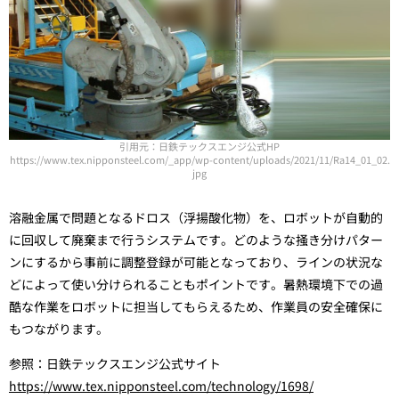
引用元：日鉄テックスエンジ公式HP
https://www.tex.nipponsteel.com/_app/wp-content/uploads/2021/11/Ra14_01_02.
jpg
溶融金属で問題となるドロス（浮揚酸化物）を、ロボットが自動的
に回収して廃棄まで行うシステムです。どのような掻き分けパター
ンにするから事前に調整登録が可能となっており、ラインの状況な
どによって使い分けられることもポイントです。暑熱環境下での過
酷な作業をロボットに担当してもらえるため、作業員の安全確保に
もつながります。
参照：日鉄テックスエンジ公式サイト
https://www.tex.nipponsteel.com/technology/1698/