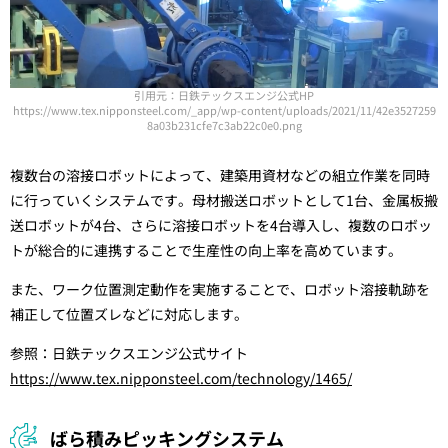
引用元：日鉄テックスエンジ公式HP
https://www.tex.nipponsteel.com/_app/wp-content/uploads/2021/11/42e3527259
8a03b231cfe7c3ab22c0e0.png
複数台の溶接ロボットによって、建築用資材などの組立作業を同時
に行っていくシステムです。母材搬送ロボットとして1台、金属板搬
送ロボットが4台、さらに溶接ロボットを4台導入し、複数のロボッ
トが総合的に連携することで生産性の向上率を高めています。
また、ワーク位置測定動作を実施することで、ロボット溶接軌跡を
補正して位置ズレなどに対応します。
参照：日鉄テックスエンジ公式サイト
https://www.tex.nipponsteel.com/technology/1465/
ばら積みピッキングシステム